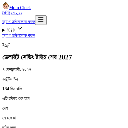
Mom Clock
বৈশিষ্ট্য
সাহায্য
অ্যাপ ডাউনলোড করুন
🇧🇩
অ্যাপ ডাউনলোড করুন
ইভেন্ট
ডেলাইট সেভিং টাইম শেষ 2027
৭ ফেব্রুয়ারী, ২০২৭
কাউন্টডাউন
184 দিন বাকি
এটি রবিবার শুরু হবে
দেশ
মোরক্কো
ছুটির ধরন