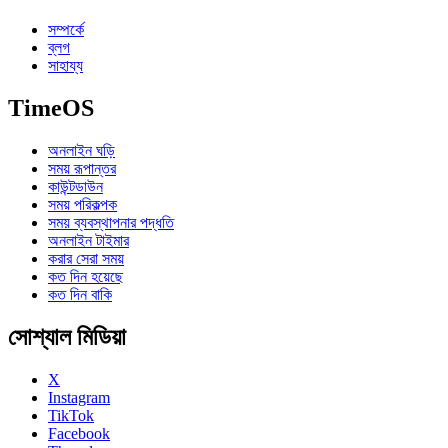
সম্পর্কে
ব্লগ
সাহায্য
TimeOS
অনলাইন ঘড়ি
সময় রূপান্তর
কাউন্টডাউন
সময় পরিকল্পক
সময় ব্যবস্থাপনার পদ্ধতি
অনলাইন টাইমার
করার সেরা সময়
কত দিন হয়েছে
কত দিন বাকি
সোশ্যাল মিডিয়া
X
Instagram
TikTok
Facebook