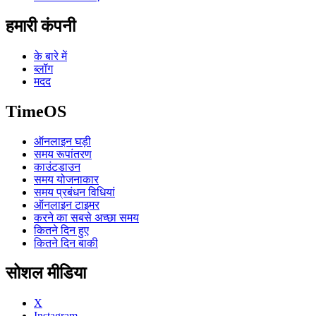
हमारी कंपनी
के बारे में
ब्लॉग
मदद
TimeOS
ऑनलाइन घड़ी
समय रूपांतरण
काउंटडाउन
समय योजनाकार
समय प्रबंधन विधियां
ऑनलाइन टाइमर
करने का सबसे अच्छा समय
कितने दिन हुए
कितने दिन बाकी
सोशल मीडिया
X
Instagram