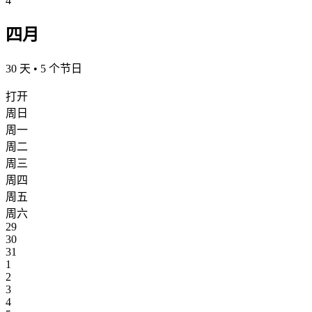
4
四月
30 天 • 5 个节日
打开
周日
周一
周二
周三
周四
周五
周六
29
30
31
1
2
3
4