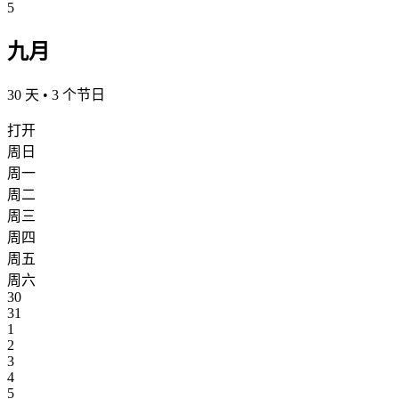
5
九月
30 天 • 3 个节日
打开
周日
周一
周二
周三
周四
周五
周六
30
31
1
2
3
4
5