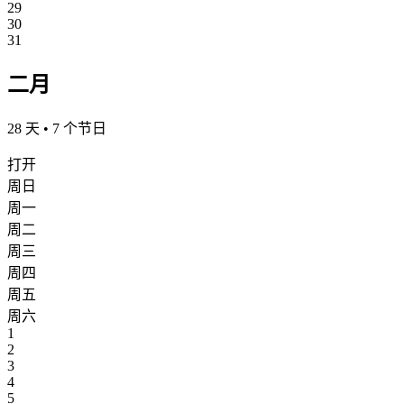
29
30
31
二月
28 天 • 7 个节日
打开
周日
周一
周二
周三
周四
周五
周六
1
2
3
4
5