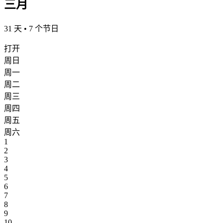
三月
31 天 • 7 个节日
打开
周日
周一
周二
周三
周四
周五
周六
1
2
3
4
5
6
7
8
9
10