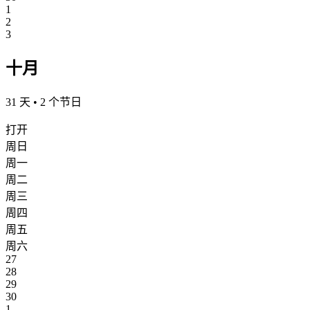
1
2
3
十月
31 天 • 2 个节日
打开
周日
周一
周二
周三
周四
周五
周六
27
28
29
30
1