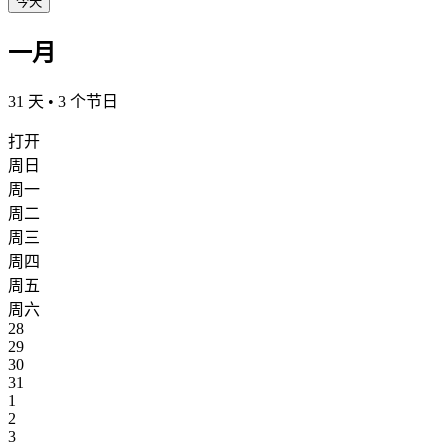
今天
一月
31 天 • 3 个节日
打开
周日
周一
周二
周三
周四
周五
周六
28
29
30
31
1
2
3