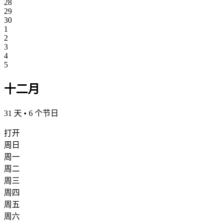
28
29
30
1
2
3
4
5
十二月
31 天 • 6 个节日
打开
周日
周一
周二
周三
周四
周五
周六