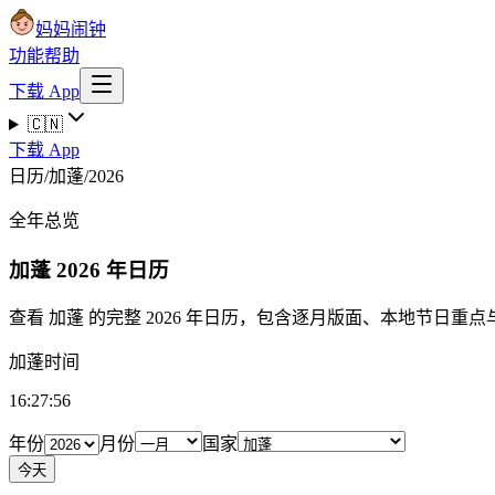
妈妈闹钟
功能
帮助
下载 App
🇨🇳
下载 App
日历
/
加蓬
/
2026
全年总览
加蓬
2026 年日历
查看 加蓬 的完整 2026 年日历，包含逐月版面、本地节日重
加蓬时间
16:27:57
年份
月份
国家
今天