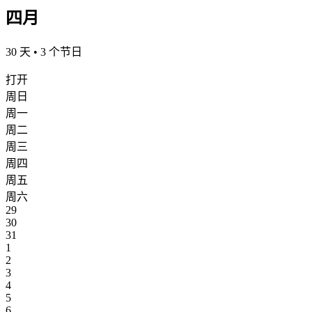
四月
30 天 • 3 个节日
打开
周日
周一
周二
周三
周四
周五
周六
29
30
31
1
2
3
4
5
6