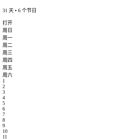
31 天 • 6 个节日
打开
周日
周一
周二
周三
周四
周五
周六
1
2
3
4
5
6
7
8
9
10
11