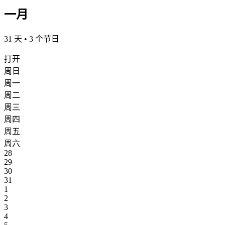
一月
31 天 • 3 个节日
打开
周日
周一
周二
周三
周四
周五
周六
28
29
30
31
1
2
3
4