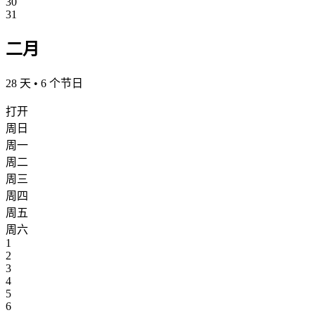
30
31
二月
28 天 • 6 个节日
打开
周日
周一
周二
周三
周四
周五
周六
1
2
3
4
5
6