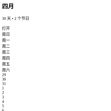
四月
30 天 • 2 个节日
打开
周日
周一
周二
周三
周四
周五
周六
29
30
31
1
2
3
4
5
6