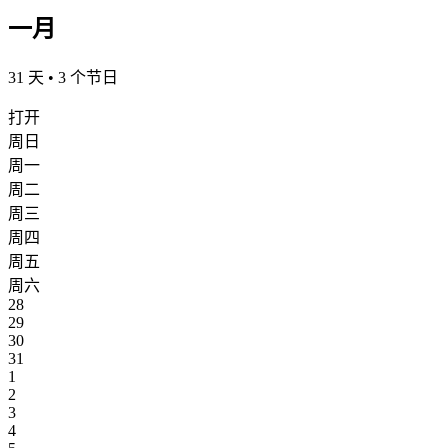
一月
31 天 • 3 个节日
打开
周日
周一
周二
周三
周四
周五
周六
28
29
30
31
1
2
3
4