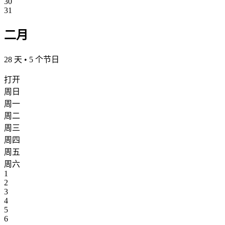
30
31
二月
28 天 • 5 个节日
打开
周日
周一
周二
周三
周四
周五
周六
1
2
3
4
5
6