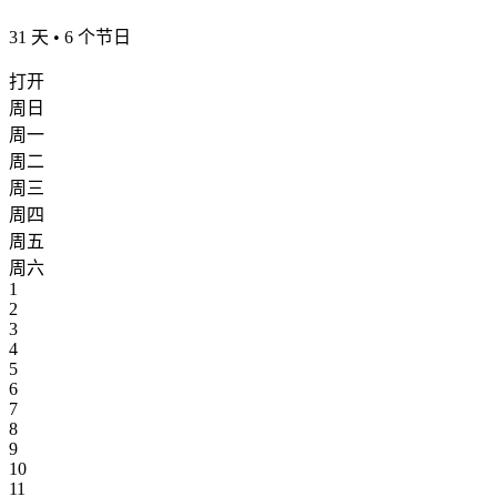
31 天 • 6 个节日
打开
周日
周一
周二
周三
周四
周五
周六
1
2
3
4
5
6
7
8
9
10
11