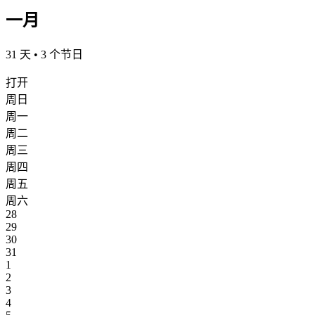
一月
31 天 • 3 个节日
打开
周日
周一
周二
周三
周四
周五
周六
28
29
30
31
1
2
3
4