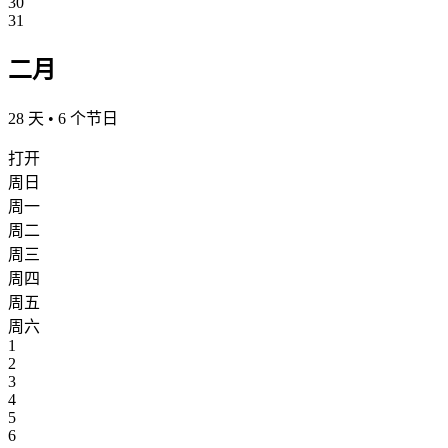
30
31
二月
28 天 • 6 个节日
打开
周日
周一
周二
周三
周四
周五
周六
1
2
3
4
5
6