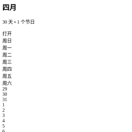
四月
30 天 • 1 个节日
打开
周日
周一
周二
周三
周四
周五
周六
29
30
31
1
2
3
4
5
6