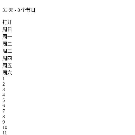
31 天 • 8 个节日
打开
周日
周一
周二
周三
周四
周五
周六
1
2
3
4
5
6
7
8
9
10
11