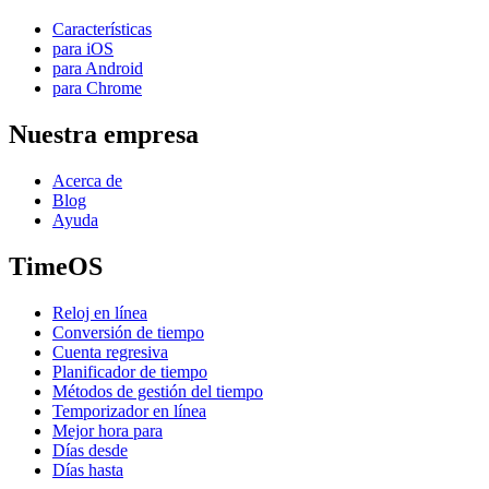
Características
para iOS
para Android
para Chrome
Nuestra empresa
Acerca de
Blog
Ayuda
TimeOS
Reloj en línea
Conversión de tiempo
Cuenta regresiva
Planificador de tiempo
Métodos de gestión del tiempo
Temporizador en línea
Mejor hora para
Días desde
Días hasta