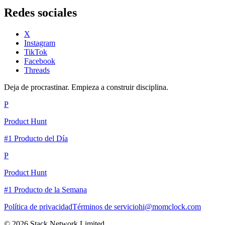
Redes sociales
X
Instagram
TikTok
Facebook
Threads
Deja de procrastinar. Empieza a construir disciplina.
P
Product Hunt
#1 Producto del Día
P
Product Hunt
#1 Producto de la Semana
Política de privacidad
Términos de servicio
hi@momclock.com
© 2026 Stack Network Limited