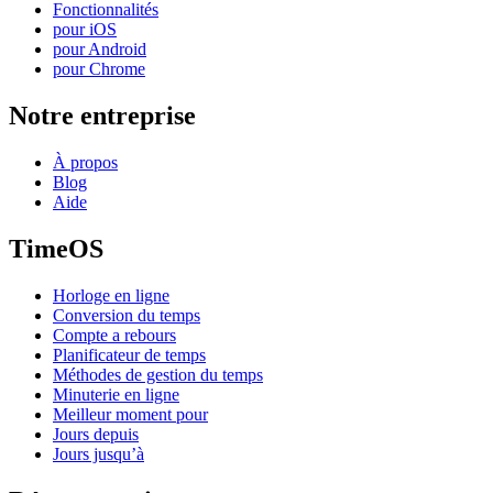
Fonctionnalités
pour iOS
pour Android
pour Chrome
Notre entreprise
À propos
Blog
Aide
TimeOS
Horloge en ligne
Conversion du temps
Compte a rebours
Planificateur de temps
Méthodes de gestion du temps
Minuterie en ligne
Meilleur moment pour
Jours depuis
Jours jusqu’à