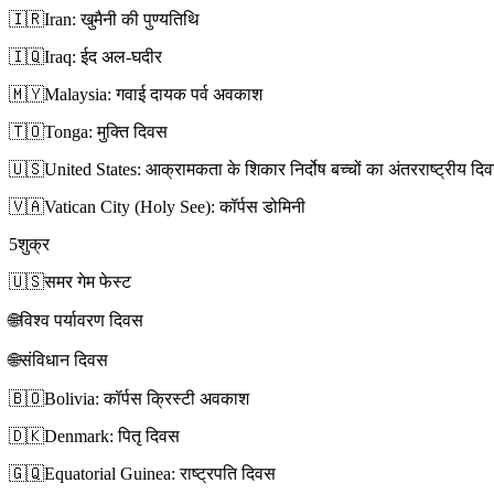
🇮🇷
Iran: खुमैनी की पुण्यतिथि
🇮🇶
Iraq: ईद अल-घदीर
🇲🇾
Malaysia: गवाई दायक पर्व अवकाश
🇹🇴
Tonga: मुक्ति दिवस
🇺🇸
United States: आक्रामकता के शिकार निर्दोष बच्चों का अंतरराष्ट्रीय दि
🇻🇦
Vatican City (Holy See): कॉर्पस डोमिनी
5
शुक्र
🇺🇸
समर गेम फेस्ट
🌐
विश्व पर्यावरण दिवस
🌐
संविधान दिवस
🇧🇴
Bolivia: कॉर्पस क्रिस्टी अवकाश
🇩🇰
Denmark: पितृ दिवस
🇬🇶
Equatorial Guinea: राष्ट्रपति दिवस