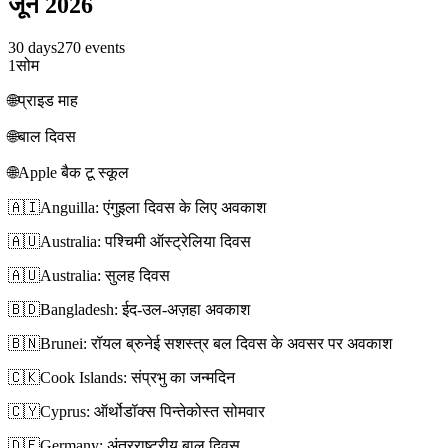
जून 2026
30 days
270 events
1
सोम
🌐
प्राइड माह
🌐
बाल दिवस
🌐
Apple बैक टू स्कूल
🇦🇮
Anguilla: एंगुइला दिवस के लिए अवकाश
🇦🇺
Australia: पश्चिमी ऑस्ट्रेलिया दिवस
🇦🇺
Australia: सुलह दिवस
🇧🇩
Bangladesh: ईद-उल-अज़हा अवकाश
🇧🇳
Brunei: रॉयल ब्रुनेई सशस्त्र बल दिवस के अवसर पर अवकाश
🇨🇰
Cook Islands: संप्रभु का जन्मदिन
🇨🇾
Cyprus: ऑर्थोडॉक्स पिन्तेकोस्त सोमवार
🇩🇪
Germany: अंतरराष्ट्रीय बाल दिवस