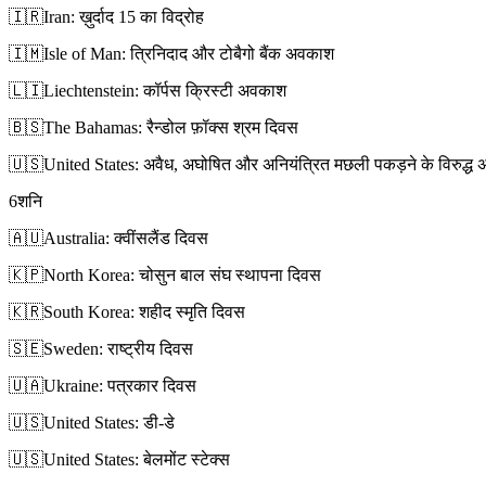
🇮🇷
Iran: ख़ुर्दाद 15 का विद्रोह
🇮🇲
Isle of Man: त्रिनिदाद और टोबैगो बैंक अवकाश
🇱🇮
Liechtenstein: कॉर्पस क्रिस्टी अवकाश
🇧🇸
The Bahamas: रैन्डोल फ़ॉक्स श्रम दिवस
🇺🇸
United States: अवैध, अघोषित और अनियंत्रित मछली पकड़ने के विरुद्ध अंत
6
शनि
🇦🇺
Australia: क्वींसलैंड दिवस
🇰🇵
North Korea: चोसुन बाल संघ स्थापना दिवस
🇰🇷
South Korea: शहीद स्मृति दिवस
🇸🇪
Sweden: राष्ट्रीय दिवस
🇺🇦
Ukraine: पत्रकार दिवस
🇺🇸
United States: डी-डे
🇺🇸
United States: बेलमोंट स्टेक्स