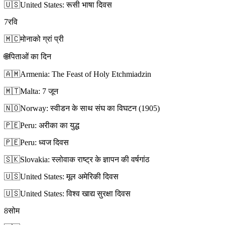
🇺🇸
United States: रूसी भाषा दिवस
7
रवि
🇲🇨
मोनाको ग्रां प्री
🌐
पिताओं का दिन
🇦🇲
Armenia: The Feast of Holy Etchmiadzin
🇲🇹
Malta: 7 जून
🇳🇴
Norway: स्वीडन के साथ संघ का विघटन (1905)
🇵🇪
Peru: अरीका का युद्ध
🇵🇪
Peru: ध्वज दिवस
🇸🇰
Slovakia: स्लोवाक राष्ट्र के ज्ञापन की वर्षगांठ
🇺🇸
United States: मूल अमेरिकी दिवस
🇺🇸
United States: विश्व खाद्य सुरक्षा दिवस
8
सोम