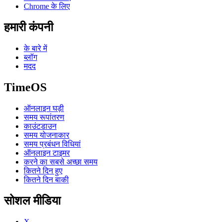
Chrome के लिए
हमारी कंपनी
के बारे में
ब्लॉग
मदद
TimeOS
ऑनलाइन घड़ी
समय रूपांतरण
काउंटडाउन
समय योजनाकार
समय प्रबंधन विधियां
ऑनलाइन टाइमर
करने का सबसे अच्छा समय
कितने दिन हुए
कितने दिन बाकी
सोशल मीडिया
X