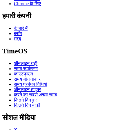
Chrome के लिए
हमारी कंपनी
के बारे में
ब्लॉग
मदद
TimeOS
ऑनलाइन घड़ी
समय रूपांतरण
काउंटडाउन
समय योजनाकार
समय प्रबंधन विधियां
ऑनलाइन टाइमर
करने का सबसे अच्छा समय
कितने दिन हुए
कितने दिन बाकी
सोशल मीडिया
X